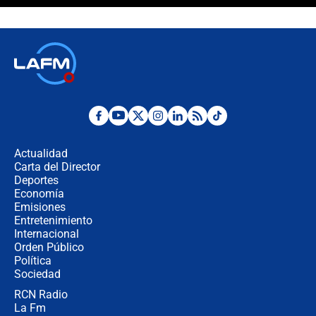
¿Cómo comprar dólares desde el
celular? Requisitos, pasos y
recomendaciones
Las seis de las 6 con Juan Lozano |
jueves 6 de agosto de 2026
Posesión de Abelardo De La Espriella
en Cali: ¿qué pasará con los
congresistas del Pacto Histórico que
Actualidad
no asistirán?
Carta del Director
Álvaro Uribe asistirá a la posesión y
Deportes
crece el pulso por la elección del
Economía
contralor
Emisiones
Entretenimiento
Internacional
🔴 EN VIVO | Noticiero La FM con
Orden Público
Juan Lozano - 6 de agosto de 2026
Política
Sociedad
RCN Radio
¿Por qué De la Espriella gobernará
La Fm
desde Barranquilla? Experto explica