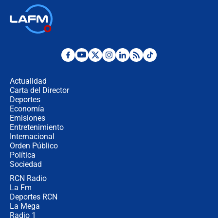
Así será la posesión de Abelardo de
la Espriella este 7 de agosto:
cronograma oficial y detalles clave
Desde dermatitis hasta infecciones:
los riesgos de usar cascos de motos
de aplicaciones de transporte
Actualidad
Carta del Director
¿Cómo comprar dólares desde el
Deportes
celular? Requisitos, pasos y
Economía
recomendaciones
Emisiones
Entretenimiento
Internacional
Las seis de las 6 con Juan Lozano |
Orden Público
jueves 6 de agosto de 2026
Política
Sociedad
RCN Radio
Posesión de Abelardo De La Espriella
La Fm
en Cali: ¿qué pasará con los
congresistas del Pacto Histórico que
Deportes RCN
no asistirán?
La Mega
Radio 1