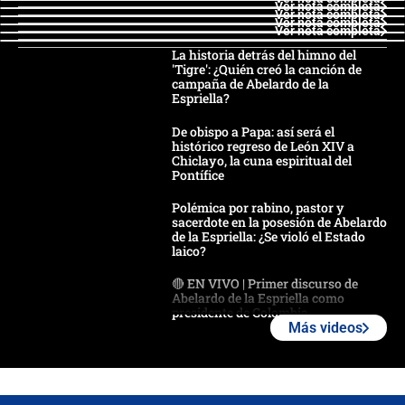
Ver nota completa
Ver nota completa
Ver nota completa
Ver nota completa
La historia detrás del himno del
'Tigre': ¿Quién creó la canción de
campaña de Abelardo de la
Espriella?
De obispo a Papa: así será el
histórico regreso de León XIV a
Chiclayo, la cuna espiritual del
Pontífice
Polémica por rabino, pastor y
sacerdote en la posesión de Abelardo
de la Espriella: ¿Se violó el Estado
laico?
🔴 EN VIVO | Primer discurso de
Abelardo de la Espriella como
presidente de Colombia
Más videos
¿La posesión de Abelardo De la
Espriella en Cali inicia la
descentralización en Colombia? Esto
respondió el alcalde Eder