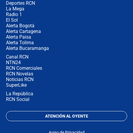
la razón
Deportes RCN
La Mega
Radio 1
El Sol
Alerta Bogotá
Alerta Cartagena
Alerta Paisa
Alerta Tolima
Alerta Bucaramanga
Canal RCN
NTN24
RCN Comerciales
RCN Novelas
Noticias RCN
SuperLike
La República
RCN Social
ATENCIÓN AL OYENTE
Aviso de Privacidad