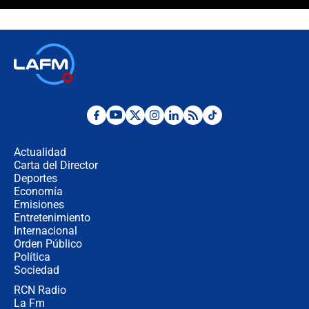
¿Cómo comprar dólares desde el
celular? Requisitos, pasos y
recomendaciones
Las seis de las 6 con Juan Lozano |
jueves 6 de agosto de 2026
Posesión de Abelardo De La Espriella
en Cali: ¿qué pasará con los
congresistas del Pacto Histórico que
Actualidad
no asistirán?
Carta del Director
Álvaro Uribe asistirá a la posesión y
Deportes
crece el pulso por la elección del
Economía
contralor
Emisiones
Entretenimiento
Internacional
🔴 EN VIVO | Noticiero La FM con
Orden Público
Juan Lozano - 6 de agosto de 2026
Política
Sociedad
RCN Radio
¿Por qué De la Espriella gobernará
La Fm
desde Barranquilla? Experto explica