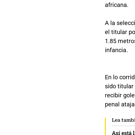
africana.
A la selec
el titular p
1.85 metros
infancia.
En lo corri
sido titula
recibir gol
penal ataja
Lea tamb
Así está 