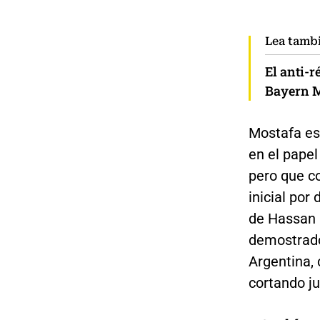
Lea tamb
El anti-r
Bayern 
Mostafa es
en el papel
pero que co
inicial por
de Hassan 
demostrado 
Argentina,
cortando j