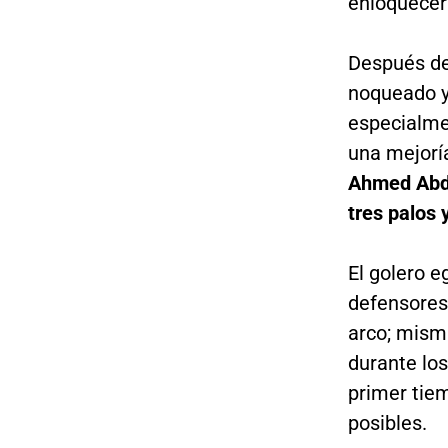
enloquecer 
Después de
noqueado y
especialme
una mejoría
Ahmed Abde
tres palos 
El golero e
defensores,
arco; mism
durante los
primer tiem
posibles.