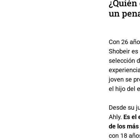
¿Quién 
un pena
Con 26 añ
Shobeir es 
selección 
experienci
joven se pr
el hijo del
Desde su ju
Ahly.
Es el
de los más
con 18 año