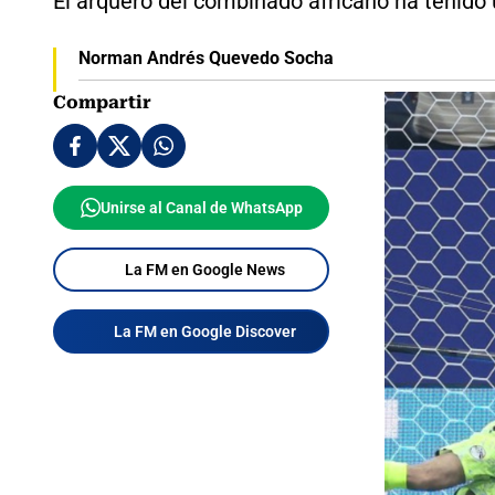
El arquero del combinado africano ha tenido u
Norman Andrés Quevedo Socha
Compartir
Unirse al Canal de WhatsApp
La FM en Google News
La FM en Google Discover