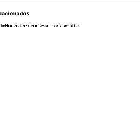
lacionados
li
Nuevo técnico
César Farías
Fútbol