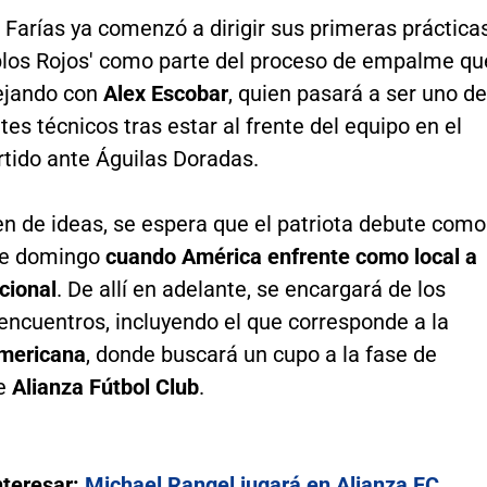
 Farías ya comenzó a dirigir sus primeras práctica
ablos Rojos' como parte del proceso de empalme qu
ejando con
Alex Escobar
, quien pasará a ser uno de
tes técnicos tras estar al frente del equipo en el
rtido ante Águilas Doradas.
en de ideas, se espera que el patriota debute como
te domingo
cuando América enfrente como local a
cional
. De allí en adelante, se encargará de los
encuentros, incluyendo el que corresponde a la
mericana
, donde buscará un cupo a la fase de
te
Alianza Fútbol Club
.
nteresar:
Michael Rangel jugará en Alianza FC