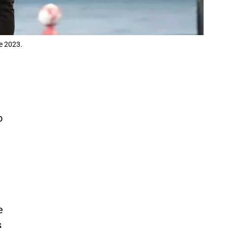
e 2023.
o
e
s