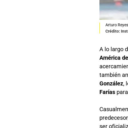
Arturo Reyes
Crédito: Ins
A lo largo 
América de
acercamien
también ant
González
,
Farías
para 
Casualment
predecesor
ser oficial