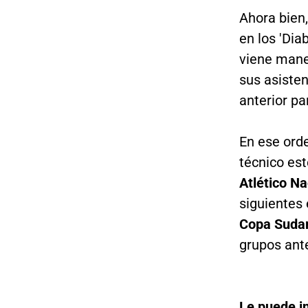
Ahora bien,
en los 'Di
viene man
sus asisten
anterior pa
En ese ord
técnico es
Atlético Na
siguientes 
Copa Suda
grupos an
Le puede i