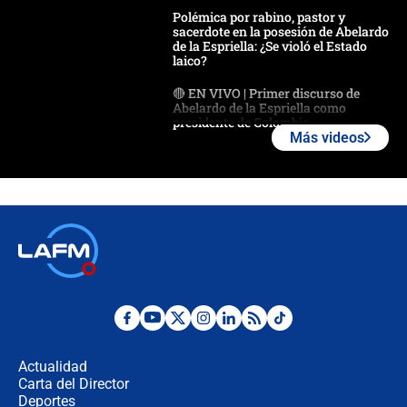
Polémica por rabino, pastor y
sacerdote en la posesión de Abelardo
de la Espriella: ¿Se violó el Estado
laico?
🔴 EN VIVO | Primer discurso de
Abelardo de la Espriella como
presidente de Colombia
Más videos
¿La posesión de Abelardo De la
Espriella en Cali inicia la
descentralización en Colombia? Esto
respondió el alcalde Eder
Así será la posesión de Abelardo de
la Espriella este 7 de agosto:
cronograma oficial y detalles clave
Desde dermatitis hasta infecciones:
los riesgos de usar cascos de motos
de aplicaciones de transporte
Actualidad
Carta del Director
¿Cómo comprar dólares desde el
Deportes