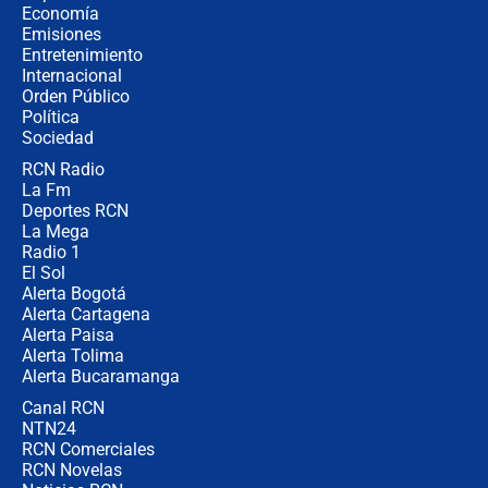
celular? Requisitos, pasos y
Economía
recomendaciones
Emisiones
Entretenimiento
Internacional
Las seis de las 6 con Juan Lozano |
Orden Público
jueves 6 de agosto de 2026
Política
Sociedad
RCN Radio
Posesión de Abelardo De La Espriella
La Fm
en Cali: ¿qué pasará con los
congresistas del Pacto Histórico que
Deportes RCN
no asistirán?
La Mega
Radio 1
El Sol
Alerta Bogotá
Alerta Cartagena
Alerta Paisa
Alerta Tolima
Alerta Bucaramanga
Canal RCN
NTN24
RCN Comerciales
RCN Novelas