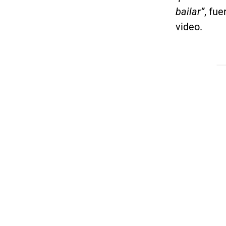
bailar”
, fu
video.