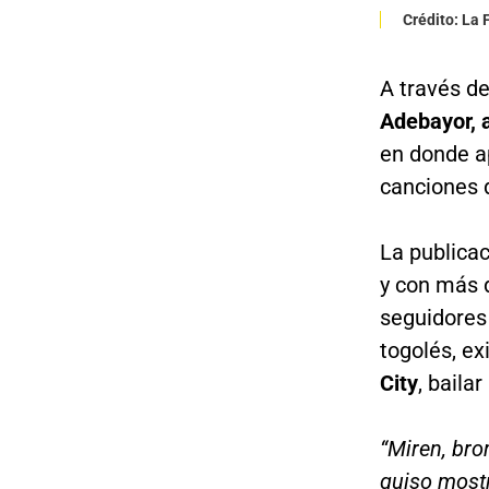
Crédito: La
A través de
Adebayor, a
en donde ap
canciones 
La publicac
y con más d
seguidores
togolés, ex
City
, baila
“Miren, bro
quiso most