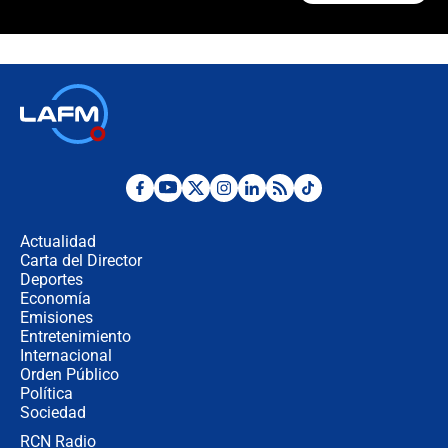
¿Cómo comprar dólares desde el
celular? Requisitos, pasos y
recomendaciones
Las seis de las 6 con Juan Lozano |
jueves 6 de agosto de 2026
Posesión de Abelardo De La Espriella
en Cali: ¿qué pasará con los
congresistas del Pacto Histórico que
Actualidad
no asistirán?
Carta del Director
Álvaro Uribe asistirá a la posesión y
Deportes
crece el pulso por la elección del
Economía
contralor
Emisiones
Entretenimiento
Internacional
🔴 EN VIVO | Noticiero La FM con
Orden Público
Juan Lozano - 6 de agosto de 2026
Política
Sociedad
RCN Radio
¿Por qué De la Espriella gobernará