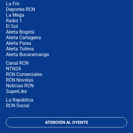
La Fm
desde Barranquilla? Experto explica
la razón
Deportes RCN
La Mega
Radio 1
El Sol
Alerta Bogotá
Alerta Cartagena
Alerta Paisa
Alerta Tolima
Alerta Bucaramanga
Canal RCN
NTN24
RCN Comerciales
RCN Novelas
Noticias RCN
SuperLike
La República
RCN Social
ATENCIÓN AL OYENTE