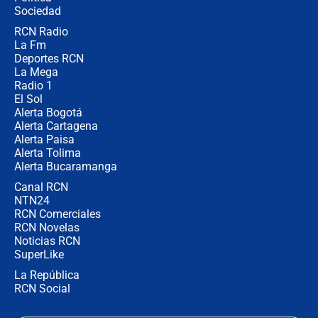
Sociedad
RCN Radio
¿Por qué De la Espriella gobernará
La Fm
desde Barranquilla? Experto explica
la razón
Deportes RCN
La Mega
Radio 1
El Sol
Alerta Bogotá
Alerta Cartagena
Alerta Paisa
Alerta Tolima
Alerta Bucaramanga
Canal RCN
NTN24
RCN Comerciales
RCN Novelas
Noticias RCN
SuperLike
La República
RCN Social