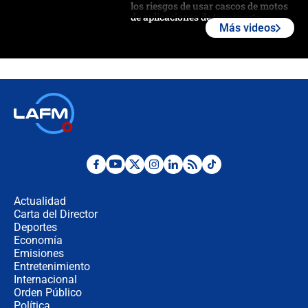
los riesgos de usar cascos de motos
de aplicaciones de transporte
Más videos
¿Cómo comprar dólares desde el
celular? Requisitos, pasos y
recomendaciones
Las seis de las 6 con Juan Lozano |
jueves 6 de agosto de 2026
Posesión de Abelardo De La Espriella
en Cali: ¿qué pasará con los
congresistas del Pacto Histórico que
Actualidad
no asistirán?
Carta del Director
Álvaro Uribe asistirá a la posesión y
Deportes
crece el pulso por la elección del
Economía
contralor
Emisiones
Entretenimiento
Internacional
🔴 EN VIVO | Noticiero La FM con
Orden Público
Juan Lozano - 6 de agosto de 2026
Política