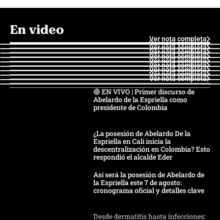
En video
Ver nota completa
Ver nota completa
Ver nota completa
Ver nota completa
Ver nota completa
Ver nota completa
Ver nota completa
Ver nota completa
Ver nota completa
Ver nota completa
🔴 EN VIVO | Primer discurso de
Abelardo de la Espriella como
presidente de Colombia
¿La posesión de Abelardo De la
Espriella en Cali inicia la
descentralización en Colombia? Esto
respondió el alcalde Eder
Así será la posesión de Abelardo de
la Espriella este 7 de agosto:
cronograma oficial y detalles clave
Desde dermatitis hasta infecciones: