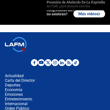
Posesión de Abelardo De La Espriella
en Cali: ¿qué pasará con los
congresistas del Pacto Histórico que
no asistirán?
Más videos
Álvaro Uribe asistirá a la posesión y
crece el pulso por la elección del
contralor
🔴 EN VIVO | Noticiero La FM con
Juan Lozano - 6 de agosto de 2026
¿Por qué De la Espriella gobernará
desde Barranquilla? Experto explica
la razón
Actualidad
Carta del Director
Estratega de Abelardo de la Espriella
Deportes
revela cómo venció a la “casta
Economía
política” en campaña: “Estaba
Emisiones
completamente seguro”
Entretenimiento
Internacional
Alias ‘Calarcá’ habría pagado $60
Orden Público
millones al mes a un supuesto