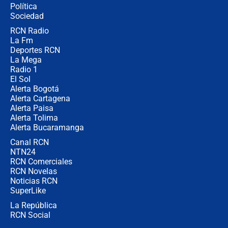
Política
coronel para filtrar información del
Ejército
Sociedad
RCN Radio
Las razones para escoger al nuevo
La Fm
director de la Policía
Deportes RCN
La Mega
Radio 1
El Sol
Alerta Bogotá
Alerta Cartagena
Alerta Paisa
Alerta Tolima
Alerta Bucaramanga
Canal RCN
NTN24
RCN Comerciales
RCN Novelas
Noticias RCN
SuperLike
La República
RCN Social