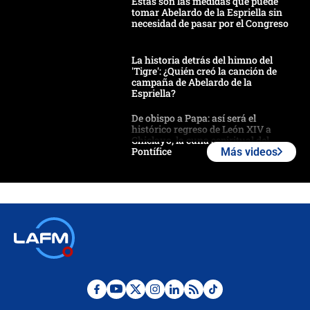
Estas son las medidas que puede
tomar Abelardo de la Espriella sin
necesidad de pasar por el Congreso
La historia detrás del himno del
'Tigre': ¿Quién creó la canción de
campaña de Abelardo de la
Espriella?
De obispo a Papa: así será el
histórico regreso de León XIV a
Chiclayo, la cuna espiritual del
Pontífice
Más videos
Polémica por rabino, pastor y
sacerdote en la posesión de Abelardo
de la Espriella: ¿Se violó el Estado
laico?
🔴 EN VIVO | Primer discurso de
Abelardo de la Espriella como
presidente de Colombia
¿La posesión de Abelardo De la
Espriella en Cali inicia la