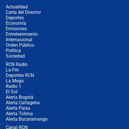
descentralización en Colombia? Esto
Actualidad
respondió el alcalde Eder
Carta del Director
Así será la posesión de Abelardo de
Deportes
la Espriella este 7 de agosto:
Economía
cronograma oficial y detalles clave
Emisiones
Entretenimiento
Internacional
Desde dermatitis hasta infecciones:
Orden Público
los riesgos de usar cascos de motos
Política
de aplicaciones de transporte
Sociedad
RCN Radio
¿Cómo comprar dólares desde el
La Fm
celular? Requisitos, pasos y
recomendaciones
Deportes RCN
La Mega
Radio 1
El Sol
Alerta Bogotá
Alerta Cartagena
Alerta Paisa
Alerta Tolima
Alerta Bucaramanga
Canal RCN