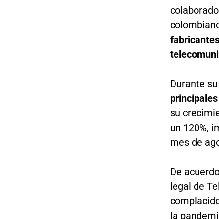
colaborado
colombiano
fabricantes
telecomuni
Durante su 
principale
su crecimi
un 120%, im
mes de ago
De acuerd
legal de T
complacido
la pandem