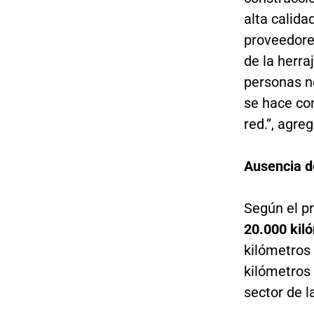
alta calida
proveedore
de la herra
personas n
se hace con
red.”, agre
Ausencia de
Según el pr
20.000 kiló
kilómetros 
kilómetros 
sector de 