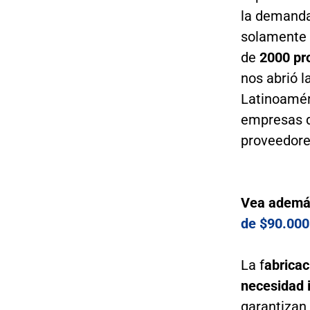
la demanda 
solamente 
de
2000 pro
nos abrió l
Latinoamér
empresas q
proveedore
Vea ademá
de $90.000
La f
abricac
necesidad 
garantizan