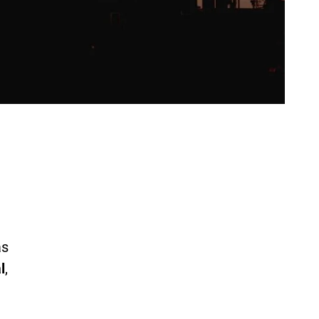
as
l
,