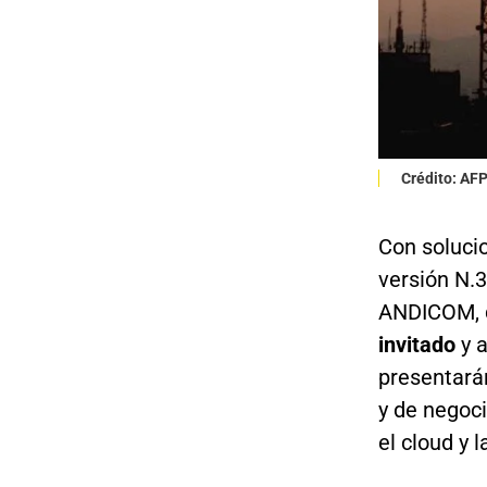
Crédito: AF
Con soluci
versión N.3
ANDICOM, q
invitado
y 
presentará
y de negocio
el cloud y l