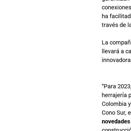
conexiones 
ha facilita
través de 
La compañí
llevará a 
innovadoras
“Para 2023,
herrajería 
Colombia y
Cono Sur, e
novedades 
construcci