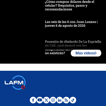
¿Cómo comprar dólares desde el
celular? Requisitos, pasos y
recomendaciones
Las seis de las 6 con Juan Lozano |
jueves 6 de agosto de 2026
Posesión de Abelardo De La Espriella
en Cali: ¿qué pasará con los
congresistas del Pacto Histórico que
no asistirán?
Más videos
Álvaro Uribe asistirá a la posesión y
crece el pulso por la elección del
contralor
🔴 EN VIVO | Noticiero La FM con
Juan Lozano - 6 de agosto de 2026
¿Por qué De la Espriella gobernará
desde Barranquilla? Experto explica