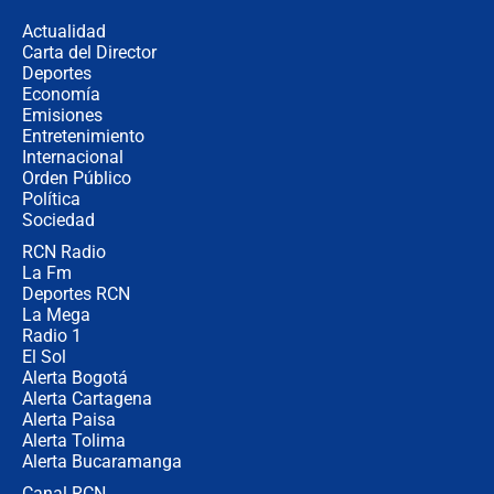
la razón
Actualidad
Carta del Director
Estratega de Abelardo de la Espriella
Deportes
revela cómo venció a la “casta
Economía
política” en campaña: “Estaba
Emisiones
completamente seguro”
Entretenimiento
Internacional
Alias ‘Calarcá’ habría pagado $60
Orden Público
millones al mes a un supuesto
Política
coronel para filtrar información del
Ejército
Sociedad
RCN Radio
Las razones para escoger al nuevo
La Fm
director de la Policía
Deportes RCN
La Mega
Radio 1
El Sol
Alerta Bogotá
Alerta Cartagena
Alerta Paisa
Alerta Tolima
Alerta Bucaramanga
Canal RCN