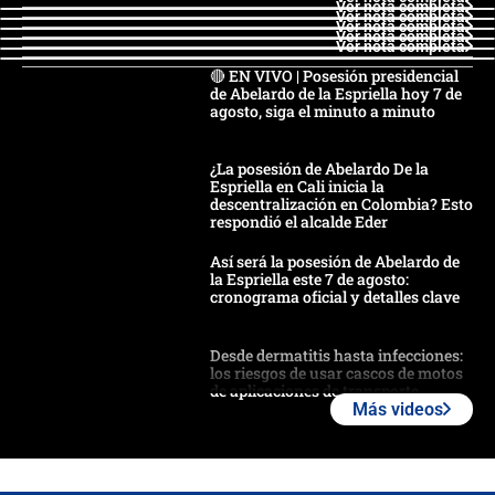
Ver nota completa
Ver nota completa
Ver nota completa
Ver nota completa
Ver nota completa
🔴 EN VIVO | Posesión presidencial
de Abelardo de la Espriella hoy 7 de
agosto, siga el minuto a minuto
¿La posesión de Abelardo De la
Espriella en Cali inicia la
descentralización en Colombia? Esto
respondió el alcalde Eder
Así será la posesión de Abelardo de
la Espriella este 7 de agosto:
cronograma oficial y detalles clave
Desde dermatitis hasta infecciones:
los riesgos de usar cascos de motos
de aplicaciones de transporte
Más videos
¿Cómo comprar dólares desde el
celular? Requisitos, pasos y
recomendaciones