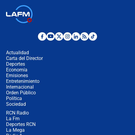
Las seis de las 6 con Juan Lozano |
jueves 6 de agosto de 2026
Posesión de Abelardo De La Espriella
en Cali: ¿qué pasará con los
congresistas del Pacto Histórico que
Actualidad
no asistirán?
Carta del Director
Álvaro Uribe asistirá a la posesión y
Deportes
crece el pulso por la elección del
Economía
contralor
Emisiones
Entretenimiento
Internacional
🔴 EN VIVO | Noticiero La FM con
Orden Público
Juan Lozano - 6 de agosto de 2026
Política
Sociedad
RCN Radio
¿Por qué De la Espriella gobernará
La Fm
desde Barranquilla? Experto explica
la razón
Deportes RCN
La Mega