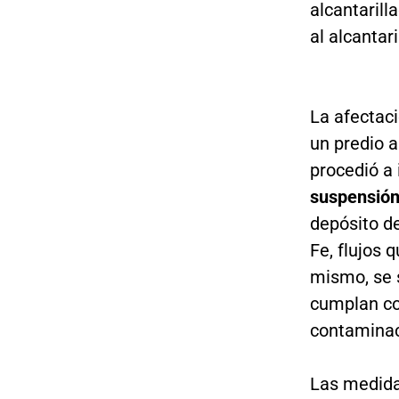
alcantarill
al alcantar
La afectac
un predio a
procedió a
suspensión
depósito de
Fe, flujos 
mismo, se s
cumplan co
contaminaci
Las medida