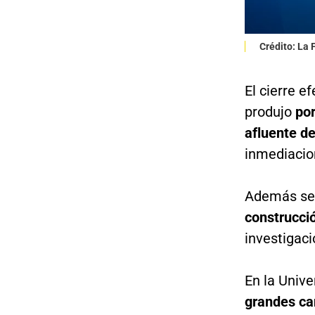
Crédito: La
El cierre e
produjo
por
afluente de
inmediacio
Además se 
construcci
investigaci
En la Unive
grandes ca