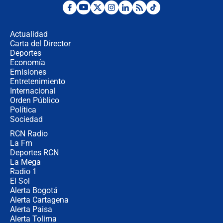
Tras su posesión, presidente De la
Espriella empieza gira por regiones
donde perdió
Actualidad
Carta del Director
Las seis de las 6 con Juan Lozano |
Deportes
miércoles 5 de agosto de 2026
Economía
Emisiones
Entretenimiento
Internacional
🔴 EN VIVO | Noticiero La FM con
Orden Público
Juan Lozano - 5 de agosto de 2026
Política
Sociedad
RCN Radio
La petición de los empresarios al
La Fm
gobierno de De la Espriella antes del
Congreso de la ANDI
Deportes RCN
La Mega
Radio 1
El Sol
Alerta Bogotá
Alerta Cartagena
Alerta Paisa
Alerta Tolima