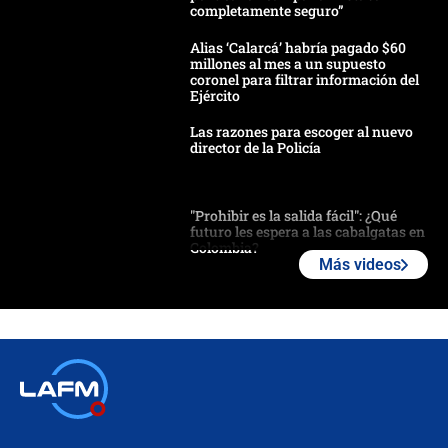
completamente seguro”
Alias ‘Calarcá’ habría pagado $60
millones al mes a un supuesto
coronel para filtrar información del
Ejército
Las razones para escoger al nuevo
director de la Policía
"Prohibir es la salida fácil": ¿Qué
futuro les espera a las cabalgatas en
Colombia?
Más videos
Ministro de Defensa no descarta el
uso de la UNDMO ante posibles
disturbios durante la posesión
"No hubo fraude ni posibilidad de
fraude": Auditoría respondió a
señalamientos de Petro sobre
elección de Abelardo de La Espriella