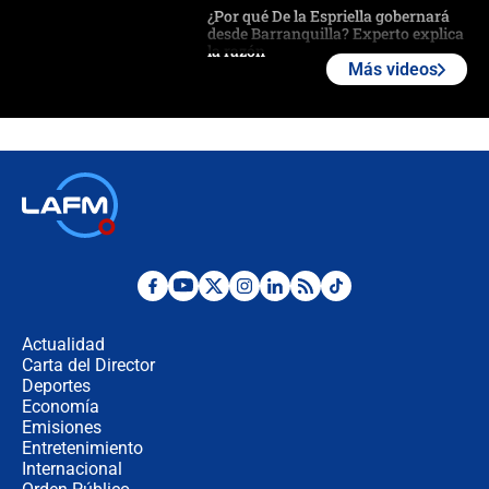
¿Por qué De la Espriella gobernará
desde Barranquilla? Experto explica
la razón
Más videos
Estratega de Abelardo de la Espriella
revela cómo venció a la “casta
política” en campaña: “Estaba
completamente seguro”
Alias ‘Calarcá’ habría pagado $60
millones al mes a un supuesto
coronel para filtrar información del
Ejército
Las razones para escoger al nuevo
director de la Policía
Actualidad
Carta del Director
"Prohibir es la salida fácil": ¿Qué
Deportes
futuro les espera a las cabalgatas en
Economía
Colombia?
Emisiones
Entretenimiento
Internacional
Ministro de Defensa no descarta el