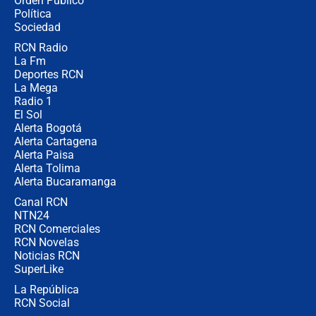
Orden Público
uso de la UNDMO ante posibles
Política
disturbios durante la posesión
Sociedad
RCN Radio
"No hubo fraude ni posibilidad de
La Fm
fraude": Auditoría respondió a
señalamientos de Petro sobre
Deportes RCN
elección de Abelardo de La Espriella
La Mega
Radio 1
El Sol
Alerta Bogotá
Alerta Cartagena
Alerta Paisa
Alerta Tolima
Alerta Bucaramanga
Canal RCN
NTN24
RCN Comerciales
RCN Novelas
Noticias RCN
SuperLike
La República
RCN Social