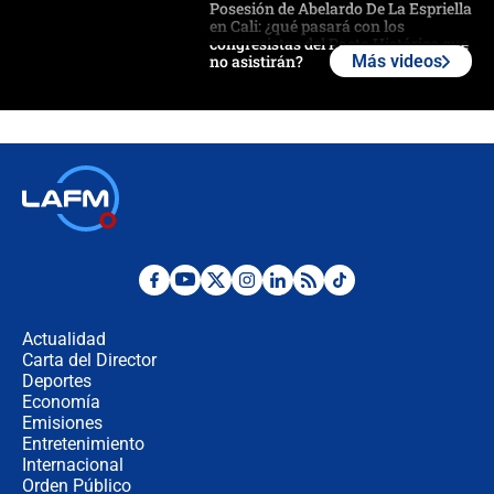
Posesión de Abelardo De La Espriella
en Cali: ¿qué pasará con los
congresistas del Pacto Histórico que
no asistirán?
Más videos
Álvaro Uribe asistirá a la posesión y
crece el pulso por la elección del
contralor
🔴 EN VIVO | Noticiero La FM con
Juan Lozano - 6 de agosto de 2026
¿Por qué De la Espriella gobernará
desde Barranquilla? Experto explica
la razón
Actualidad
Carta del Director
Estratega de Abelardo de la Espriella
Deportes
revela cómo venció a la “casta
Economía
política” en campaña: “Estaba
Emisiones
completamente seguro”
Entretenimiento
Internacional
Alias ‘Calarcá’ habría pagado $60
Orden Público
millones al mes a un supuesto