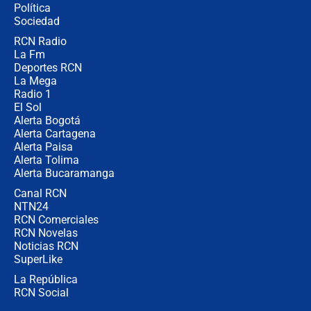
Política
coronel para filtrar información del
Ejército
Sociedad
RCN Radio
Las razones para escoger al nuevo
La Fm
director de la Policía
Deportes RCN
La Mega
Radio 1
El Sol
Alerta Bogotá
Alerta Cartagena
Alerta Paisa
Alerta Tolima
Alerta Bucaramanga
Canal RCN
NTN24
RCN Comerciales
RCN Novelas
Noticias RCN
SuperLike
La República
RCN Social