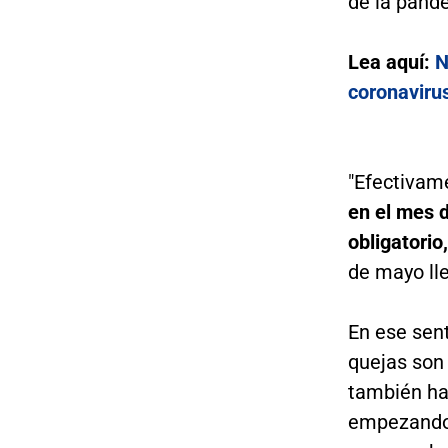
de la pand
Lea aquí:
N
coronaviru
"Efectivam
en el mes 
obligatorio
de mayo ll
En ese sent
quejas son 
también ha
empezando a