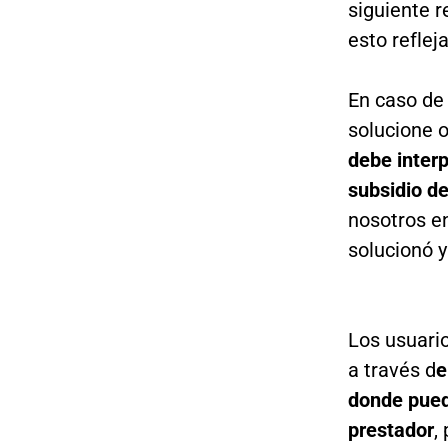
siguiente r
esto reflej
En caso de 
solucione o
debe inter
subsidio d
nosotros e
solucionó y
Los usuari
a través d
e
donde puede
prestador
,