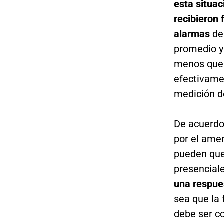
esta situa
recibieron 
alarmas
de
promedio y 
menos que 
efectivamen
medición d
De acuerdo
por el amen
pueden quej
presenciale
una respues
sea que la 
debe ser co