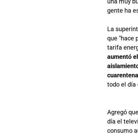
una muy bu
gente ha e
La superin
que "hace 
tarifa ener
aumentó e
aislamient
cuarentena
todo el día 
Agregó que
día el tele
consumo au