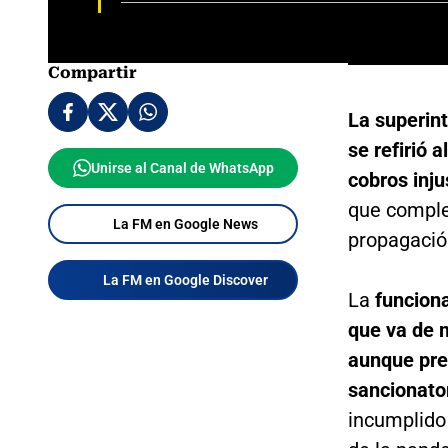
Compartir
La superin
se refirió 
Unirse al Canal de WhatsApp
cobros inju
que complet
La FM en Google News
propagació
La FM en Google Discover
La
funciona
que va de 
aunque pre
sancionato
incumplido