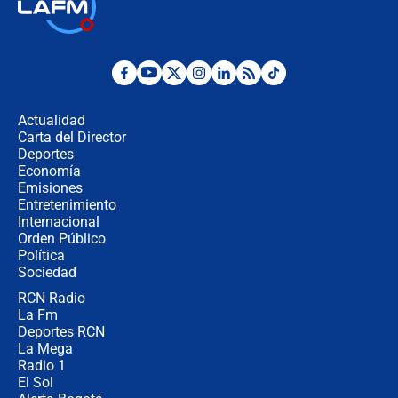
Las seis de las 6 con Juan Lozano |
jueves 6 de agosto de 2026
Posesión de Abelardo De La Espriella
en Cali: ¿qué pasará con los
congresistas del Pacto Histórico que
Actualidad
no asistirán?
Carta del Director
Álvaro Uribe asistirá a la posesión y
Deportes
crece el pulso por la elección del
Economía
contralor
Emisiones
Entretenimiento
Internacional
🔴 EN VIVO | Noticiero La FM con
Orden Público
Juan Lozano - 6 de agosto de 2026
Política
Sociedad
RCN Radio
¿Por qué De la Espriella gobernará
La Fm
desde Barranquilla? Experto explica
la razón
Deportes RCN
La Mega
Radio 1
El Sol