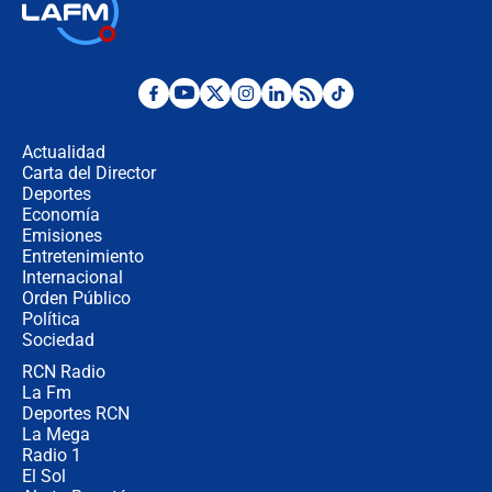
Las seis de las 6 con Juan Lozano |
jueves 6 de agosto de 2026
Posesión de Abelardo De La Espriella
en Cali: ¿qué pasará con los
congresistas del Pacto Histórico que
Actualidad
no asistirán?
Carta del Director
Álvaro Uribe asistirá a la posesión y
Deportes
crece el pulso por la elección del
Economía
contralor
Emisiones
Entretenimiento
Internacional
🔴 EN VIVO | Noticiero La FM con
Orden Público
Juan Lozano - 6 de agosto de 2026
Política
Sociedad
RCN Radio
¿Por qué De la Espriella gobernará
La Fm
desde Barranquilla? Experto explica
la razón
Deportes RCN
La Mega
Radio 1
El Sol