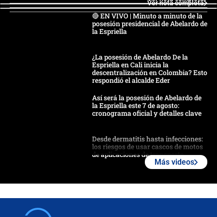
Ver nota completa
🔴 EN VIVO | Minuto a minuto de la
posesión presidencial de Abelardo de
la Espriella
¿La posesión de Abelardo De la
Espriella en Cali inicia la
descentralización en Colombia? Esto
respondió el alcalde Eder
Así será la posesión de Abelardo de
la Espriella este 7 de agosto:
cronograma oficial y detalles clave
Desde dermatitis hasta infecciones:
los riesgos de usar cascos de motos
de aplicaciones de transporte
Más videos
¿Cómo comprar dólares desde el
celular? Requisitos, pasos y
recomendaciones