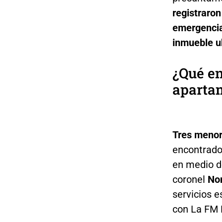
registraron
emergencia,
inmueble ub
¿Qué en
aparta
Tres menor
encontrado
en medio d
coronel
No
servicios e
con La FM 