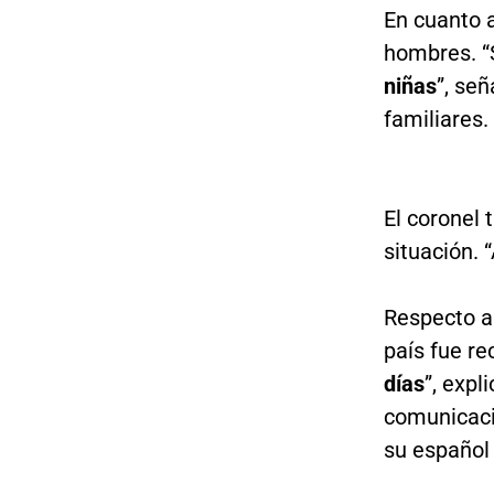
En cuanto 
hombres. “
niñas
”, señ
familiares.
El coronel
situación. 
Respecto al
país fue r
días
”, expl
comunicació
su español 