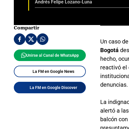
Andrés Felipe Lozano-Luna
Compartir
Un caso de
Bogotá
des
Unirse al Canal de WhatsApp
hecho, ocur
reactivó el
La FM en Google News
institucion
denuncias.
La FM en Google Discover
La indigna
alertó a la
balcón con
presuntame