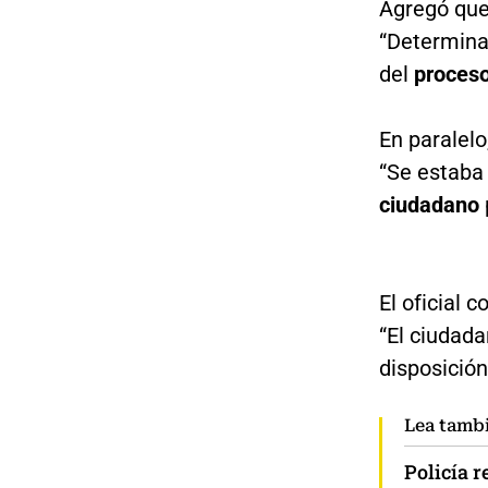
Agregó que
“Determina
del
proceso
En paralelo
“Se estaba
ciudadano
El oficial 
“El ciudada
disposición
Lea tamb
Policía r