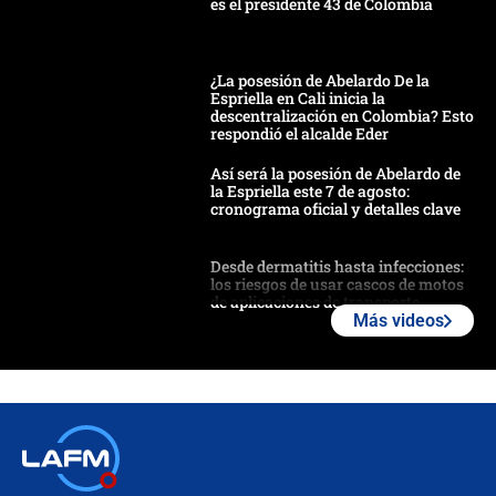
es el presidente 43 de Colombia
¿La posesión de Abelardo De la
Espriella en Cali inicia la
descentralización en Colombia? Esto
respondió el alcalde Eder
Así será la posesión de Abelardo de
la Espriella este 7 de agosto:
cronograma oficial y detalles clave
Desde dermatitis hasta infecciones:
los riesgos de usar cascos de motos
de aplicaciones de transporte
Más videos
¿Cómo comprar dólares desde el
celular? Requisitos, pasos y
recomendaciones
Las seis de las 6 con Juan Lozano |
jueves 6 de agosto de 2026