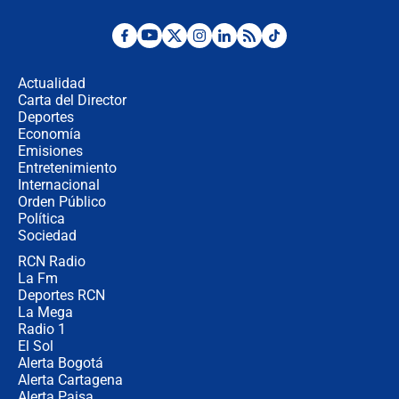
Posesión de Abelardo De La Espriella
en Cali: ¿qué pasará con los
congresistas del Pacto Histórico que
Actualidad
no asistirán?
Carta del Director
Álvaro Uribe asistirá a la posesión y
Deportes
crece el pulso por la elección del
Economía
contralor
Emisiones
Entretenimiento
Internacional
🔴 EN VIVO | Noticiero La FM con
Orden Público
Juan Lozano - 6 de agosto de 2026
Política
Sociedad
RCN Radio
¿Por qué De la Espriella gobernará
La Fm
desde Barranquilla? Experto explica
la razón
Deportes RCN
La Mega
Radio 1
El Sol
Alerta Bogotá
Alerta Cartagena
Alerta Paisa