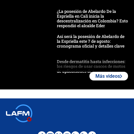
¿La posesión de Abelardo De la
Espriella en Cali inicia la
descentralización en Colombia? Esto
respondió el alcalde Eder
Así será la posesión de Abelardo de
la Espriella este 7 de agosto:
cronograma oficial y detalles clave
Desde dermatitis hasta infecciones:
los riesgos de usar cascos de motos
de aplicaciones de transporte
Más videos
¿Cómo comprar dólares desde el
celular? Requisitos, pasos y
recomendaciones
Las seis de las 6 con Juan Lozano |
jueves 6 de agosto de 2026