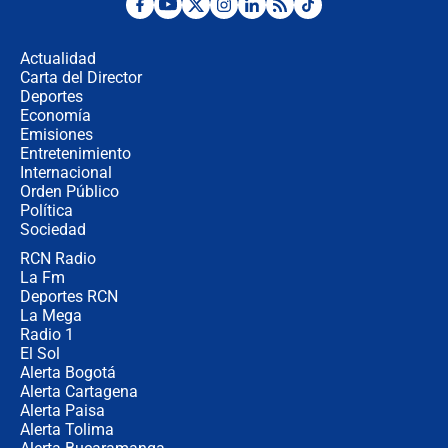
Posesión de Abelardo De La Espriella
en Cali: ¿qué pasará con los
congresistas del Pacto Histórico que
Actualidad
no asistirán?
Carta del Director
Álvaro Uribe asistirá a la posesión y
Deportes
crece el pulso por la elección del
Economía
contralor
Emisiones
Entretenimiento
Internacional
🔴 EN VIVO | Noticiero La FM con
Orden Público
Juan Lozano - 6 de agosto de 2026
Política
Sociedad
RCN Radio
¿Por qué De la Espriella gobernará
La Fm
desde Barranquilla? Experto explica
la razón
Deportes RCN
La Mega
Radio 1
El Sol
Alerta Bogotá
Alerta Cartagena
Alerta Paisa
Alerta Tolima