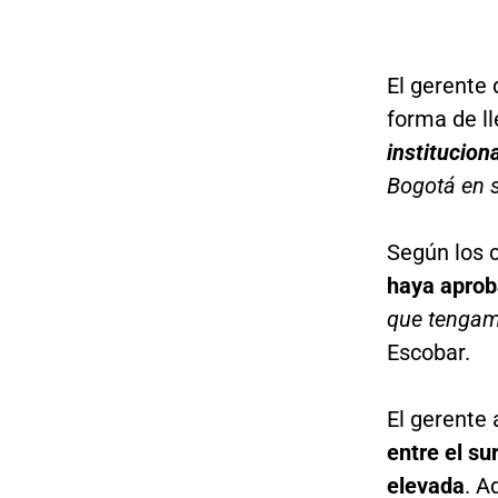
El gerente 
forma de l
instituciona
Bogotá en s
Según los 
haya aprob
que tengam
Escobar.
El gerente
entre el su
elevada
. A