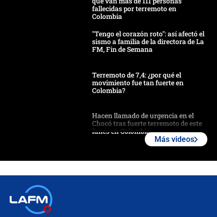
que van más de 111 personas
fallecidas por terremoto en
Colombia
"Tengo el corazón roto": así afectó el
sismo a familia de la directora de La
FM, Fin de Semana
Terremoto de 7,4: ¿por qué el
movimiento fue tan fuerte en
Colombia?
Hacen llamado de urgencia en el
Chocó tras fuerte terremoto de este
lunes en Colombia
Más videos
Estas fueron las medidas que activó
la UNGRD tras el fuerte terremoto de
7,4 hoy en Colombia
Terremoto en Cali: colapsó edificio
de tres pisos y rescataron a una
niña entre los escombros