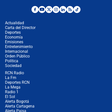
Fuerte temblor en Colombia hoy:
evacúan edificios y reportan daños
en Pereira, Armenia y Medellín
Actualidad
Carta del Director
Fuerte terremoto en Colombia se
Deportes
registró hoy 10 de agosto; sacudida
Economía
se sintió en varias ciudades
Emisiones
Entretenimiento
Internacional
🔴 EN VIVO | Noticiero La FM con
Orden Público
Juan Lozano - 10 de agosto de 2026
Política
Sociedad
RCN Radio
¿Por qué trasladaron desde Itagüí a
La Fm
jefes criminales ligados a la Paz
Total de Petro?: Las razones que
Deportes RCN
motivaron la decisión
La Mega
Radio 1
El Sol
Alerta Bogotá
Alerta Cartagena
Alerta Paisa