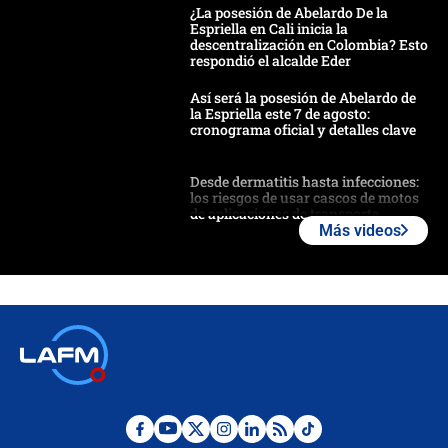
¿La posesión de Abelardo De la
Espriella en Cali inicia la
descentralización en Colombia? Esto
respondió el alcalde Eder
Así será la posesión de Abelardo de
la Espriella este 7 de agosto:
cronograma oficial y detalles clave
Desde dermatitis hasta infecciones:
los riesgos de usar cascos de motos
de aplicaciones de transporte
Más videos
¿Cómo comprar dólares desde el
celular? Requisitos, pasos y
recomendaciones
Las seis de las 6 con Juan Lozano |
jueves 6 de agosto de 2026
Posesión de Abelardo De La Espriella