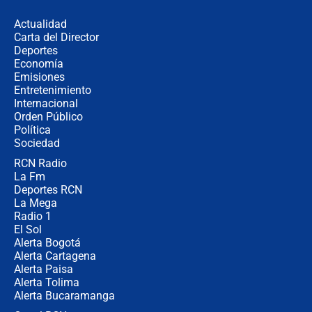
en Cali: ¿qué pasará con los
congresistas del Pacto Histórico que
Actualidad
no asistirán?
Carta del Director
Álvaro Uribe asistirá a la posesión y
Deportes
crece el pulso por la elección del
Economía
contralor
Emisiones
Entretenimiento
Internacional
🔴 EN VIVO | Noticiero La FM con
Orden Público
Juan Lozano - 6 de agosto de 2026
Política
Sociedad
RCN Radio
¿Por qué De la Espriella gobernará
La Fm
desde Barranquilla? Experto explica
la razón
Deportes RCN
La Mega
Radio 1
El Sol
Alerta Bogotá
Alerta Cartagena
Alerta Paisa
Alerta Tolima
Alerta Bucaramanga