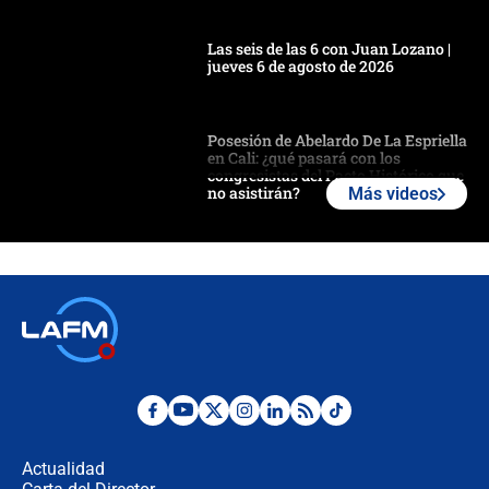
Las seis de las 6 con Juan Lozano |
jueves 6 de agosto de 2026
Posesión de Abelardo De La Espriella
en Cali: ¿qué pasará con los
congresistas del Pacto Histórico que
no asistirán?
Más videos
Álvaro Uribe asistirá a la posesión y
crece el pulso por la elección del
contralor
🔴 EN VIVO | Noticiero La FM con
Juan Lozano - 6 de agosto de 2026
¿Por qué De la Espriella gobernará
desde Barranquilla? Experto explica
la razón
Actualidad