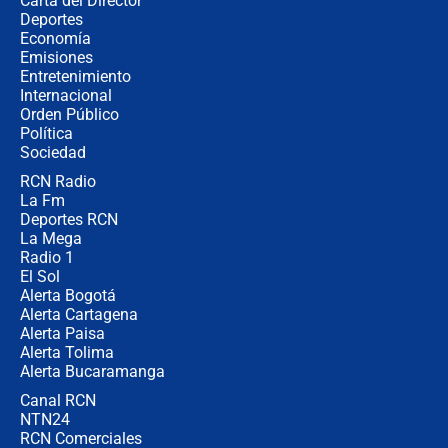
Carta del Director
Estratega de Abelardo de la Espriella
Deportes
revela cómo venció a la “casta
Economía
política” en campaña: “Estaba
Emisiones
completamente seguro”
Entretenimiento
Internacional
Alias ‘Calarcá’ habría pagado $60
Orden Público
millones al mes a un supuesto
Política
coronel para filtrar información del
Ejército
Sociedad
RCN Radio
Las razones para escoger al nuevo
La Fm
director de la Policía
Deportes RCN
La Mega
Radio 1
El Sol
Alerta Bogotá
Alerta Cartagena
Alerta Paisa
Alerta Tolima
Alerta Bucaramanga
Canal RCN
NTN24
RCN Comerciales