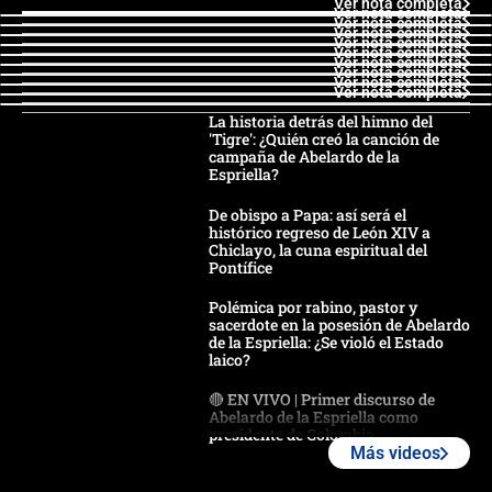
Ver nota completa
Ver nota completa
Ver nota completa
Ver nota completa
Ver nota completa
Ver nota completa
Ver nota completa
Ver nota completa
Ver nota completa
Ver nota completa
La historia detrás del himno del
'Tigre': ¿Quién creó la canción de
campaña de Abelardo de la
Espriella?
De obispo a Papa: así será el
histórico regreso de León XIV a
Chiclayo, la cuna espiritual del
Pontífice
Polémica por rabino, pastor y
sacerdote en la posesión de Abelardo
de la Espriella: ¿Se violó el Estado
laico?
🔴 EN VIVO | Primer discurso de
Abelardo de la Espriella como
presidente de Colombia
Más videos