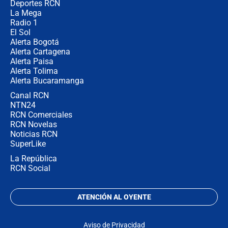
congresistas del Pacto Histórico que
Deportes RCN
no asistirán?
La Mega
Radio 1
El Sol
Alerta Bogotá
Alerta Cartagena
Alerta Paisa
Alerta Tolima
Alerta Bucaramanga
Canal RCN
NTN24
RCN Comerciales
RCN Novelas
Noticias RCN
SuperLike
La República
RCN Social
ATENCIÓN AL OYENTE
Aviso de Privacidad