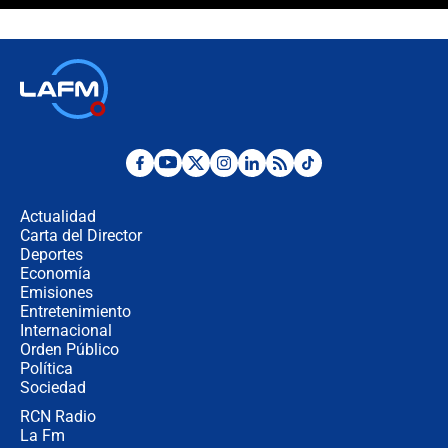
¿La posesión de Abelardo De la
Espriella en Cali inicia la
descentralización en Colombia? Esto
respondió el alcalde Eder
Así será la posesión de Abelardo de
la Espriella este 7 de agosto:
cronograma oficial y detalles clave
Desde dermatitis hasta infecciones:
los riesgos de usar cascos de motos
de aplicaciones de transporte
Actualidad
Carta del Director
¿Cómo comprar dólares desde el
Deportes
celular? Requisitos, pasos y
Economía
recomendaciones
Emisiones
Entretenimiento
Internacional
Las seis de las 6 con Juan Lozano |
Orden Público
jueves 6 de agosto de 2026
Política
Sociedad
RCN Radio
Posesión de Abelardo De La Espriella
La Fm
en Cali: ¿qué pasará con los