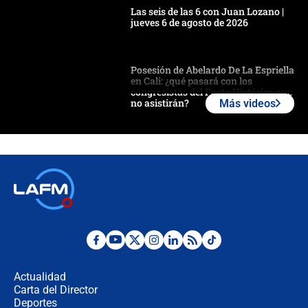
Las seis de las 6 con Juan Lozano |
jueves 6 de agosto de 2026
Posesión de Abelardo De La Espriella
en Cali: ¿qué pasará con los
congresistas del Pacto Histórico que
no asistirán?
Más videos
Álvaro Uribe asistirá a la posesión y
crece el pulso por la elección del
contralor
🔴 EN VIVO | Noticiero La FM con
Juan Lozano - 6 de agosto de 2026
¿Por qué De la Espriella gobernará
desde Barranquilla? Experto explica
la razón
Actualidad
Carta del Director
Estratega de Abelardo de la Espriella
Deportes