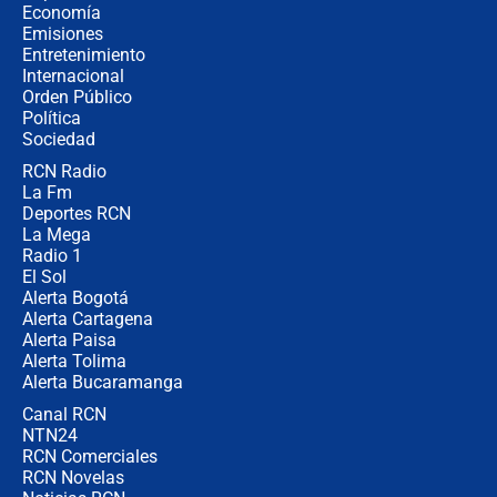
revela cómo venció a la “casta
Economía
política” en campaña: “Estaba
Emisiones
completamente seguro”
Entretenimiento
Internacional
Alias ‘Calarcá’ habría pagado $60
Orden Público
millones al mes a un supuesto
Política
coronel para filtrar información del
Ejército
Sociedad
RCN Radio
Las razones para escoger al nuevo
La Fm
director de la Policía
Deportes RCN
La Mega
Radio 1
El Sol
Alerta Bogotá
Alerta Cartagena
Alerta Paisa
Alerta Tolima
Alerta Bucaramanga
Canal RCN
NTN24
RCN Comerciales
RCN Novelas