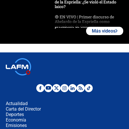
de la Espriella: ¿Se violó el Estado
laico?
🔴 EN VIVO | Primer discurso de
Abelardo de la Espriella como
presidente de Colombia
Más videos
¿La posesión de Abelardo De la
Espriella en Cali inicia la
descentralización en Colombia? Esto
respondió el alcalde Eder
Así será la posesión de Abelardo de
la Espriella este 7 de agosto:
cronograma oficial y detalles clave
Desde dermatitis hasta infecciones:
los riesgos de usar cascos de motos
de aplicaciones de transporte
Actualidad
Carta del Director
¿Cómo comprar dólares desde el
Deportes
celular? Requisitos, pasos y
Economía
recomendaciones
Emisiones