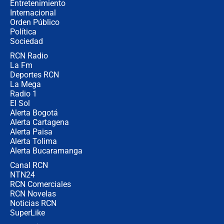
Entretenimiento
Internacional
Las seis de las 6 con Juan Lozano |
Orden Público
jueves 6 de agosto de 2026
Política
Sociedad
RCN Radio
Posesión de Abelardo De La Espriella
La Fm
en Cali: ¿qué pasará con los
congresistas del Pacto Histórico que
Deportes RCN
no asistirán?
La Mega
Radio 1
El Sol
Alerta Bogotá
Alerta Cartagena
Alerta Paisa
Alerta Tolima
Alerta Bucaramanga
Canal RCN
NTN24
RCN Comerciales
RCN Novelas
Noticias RCN
SuperLike