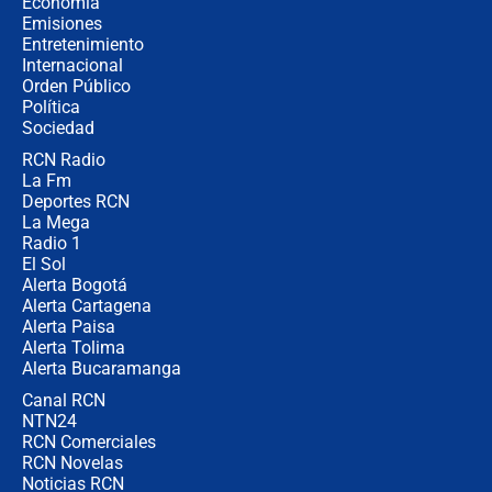
Economía
recomendaciones
Emisiones
Entretenimiento
Internacional
Las seis de las 6 con Juan Lozano |
Orden Público
jueves 6 de agosto de 2026
Política
Sociedad
RCN Radio
Posesión de Abelardo De La Espriella
La Fm
en Cali: ¿qué pasará con los
congresistas del Pacto Histórico que
Deportes RCN
no asistirán?
La Mega
Radio 1
El Sol
Alerta Bogotá
Alerta Cartagena
Alerta Paisa
Alerta Tolima
Alerta Bucaramanga
Canal RCN
NTN24
RCN Comerciales
RCN Novelas
Noticias RCN