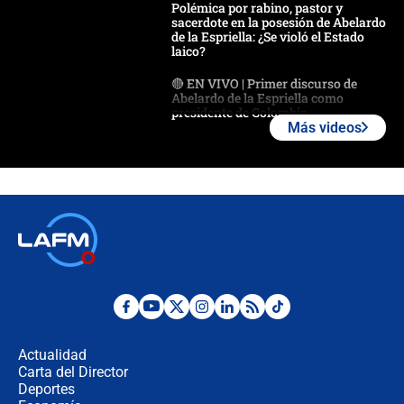
Polémica por rabino, pastor y
sacerdote en la posesión de Abelardo
de la Espriella: ¿Se violó el Estado
laico?
🔴 EN VIVO | Primer discurso de
Abelardo de la Espriella como
presidente de Colombia
Más videos
¿La posesión de Abelardo De la
Espriella en Cali inicia la
descentralización en Colombia? Esto
respondió el alcalde Eder
Así será la posesión de Abelardo de
la Espriella este 7 de agosto:
cronograma oficial y detalles clave
Desde dermatitis hasta infecciones:
los riesgos de usar cascos de motos
de aplicaciones de transporte
Actualidad
Carta del Director
¿Cómo comprar dólares desde el
Deportes
celular? Requisitos, pasos y