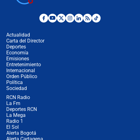
Posesión de Abelardo De La Espriella
en Cali: ¿qué pasará con los
congresistas del Pacto Histórico que
Actualidad
no asistirán?
Carta del Director
Álvaro Uribe asistirá a la posesión y
Deportes
crece el pulso por la elección del
Economía
contralor
Emisiones
Entretenimiento
Internacional
🔴 EN VIVO | Noticiero La FM con
Orden Público
Juan Lozano - 6 de agosto de 2026
Política
Sociedad
RCN Radio
¿Por qué De la Espriella gobernará
La Fm
desde Barranquilla? Experto explica
la razón
Deportes RCN
La Mega
Radio 1
El Sol
Alerta Bogotá
Alerta Cartagena