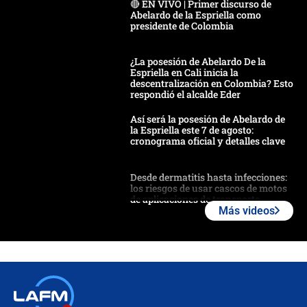
🔴 EN VIVO | Primer discurso de
Abelardo de la Espriella como
presidente de Colombia
¿La posesión de Abelardo De la
Espriella en Cali inicia la
descentralización en Colombia? Esto
respondió el alcalde Eder
Así será la posesión de Abelardo de
la Espriella este 7 de agosto:
cronograma oficial y detalles clave
Desde dermatitis hasta infecciones:
los riesgos de usar cascos de motos
de aplicaciones de transporte
Más videos
¿Cómo comprar dólares desde el
celular? Requisitos, pasos y
recomendaciones
Las seis de las 6 con Juan Lozano |
jueves 6 de agosto de 2026