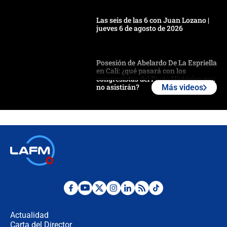
Las seis de las 6 con Juan Lozano |
jueves 6 de agosto de 2026
Posesión de Abelardo De La Espriella
en Cali: ¿qué pasará con los
congresistas del Pacto Histórico que
no asistirán?
Más videos
Álvaro Uribe asistirá a la posesión y
crece el pulso por la elección del
contralor
🔴 EN VIVO | Noticiero La FM con
Juan Lozano - 6 de agosto de 2026
¿Por qué De la Espriella gobernará
desde Barranquilla? Experto explica
la razón
Actualidad
Carta del Director