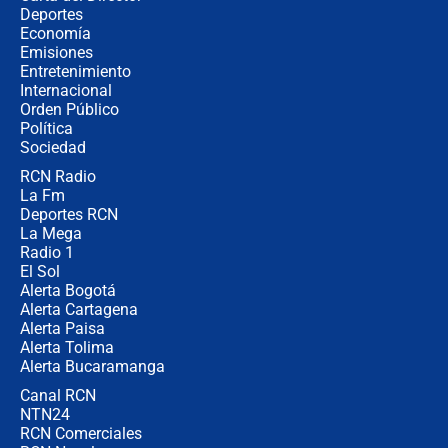
Estratega de Abelardo de la Espriella
Deportes
revela cómo venció a la “casta
Economía
política” en campaña: “Estaba
Emisiones
completamente seguro”
Entretenimiento
Internacional
Alias ‘Calarcá’ habría pagado $60
Orden Público
millones al mes a un supuesto
Política
coronel para filtrar información del
Ejército
Sociedad
RCN Radio
Las razones para escoger al nuevo
La Fm
director de la Policía
Deportes RCN
La Mega
Radio 1
El Sol
Alerta Bogotá
Alerta Cartagena
Alerta Paisa
Alerta Tolima
Alerta Bucaramanga
Canal RCN
NTN24
RCN Comerciales