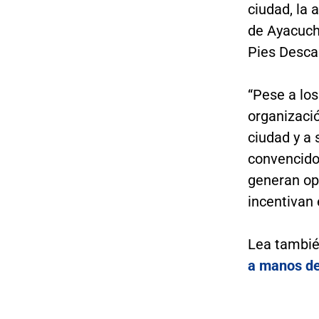
ciudad, la 
de Ayacucho
Pies Descal
“Pese a lo
organizació
ciudad y a
convencido
generan op
incentivan 
Lea tambi
a manos d