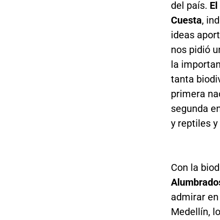
del país.
El
Cuesta
, in
ideas apor
nos pidió u
la importan
tanta biodi
primera na
segunda en 
y reptiles 
Con la biod
Alumbrados
admirar en 
Medellín, l