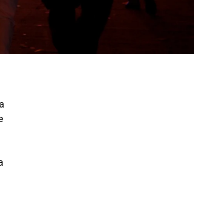
a
e
a