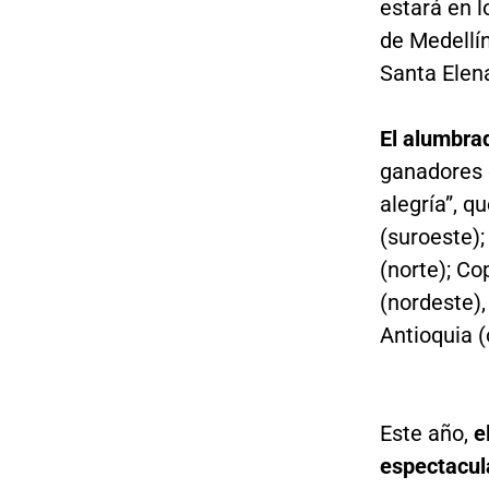
estará en l
de Medellín
Santa Elen
El alumbra
ganadores 
alegría”, q
(suroeste);
(norte); C
(nordeste),
Antioquia (
Este año,
e
espectacul