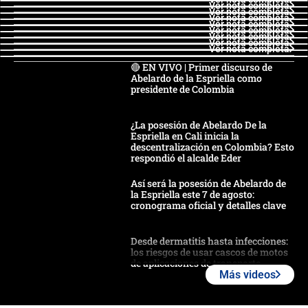
Ver nota completa
Ver nota completa
Ver nota completa
Ver nota completa
Ver nota completa
Ver nota completa
Ver nota completa
Ver nota completa
🔴 EN VIVO | Primer discurso de
Abelardo de la Espriella como
presidente de Colombia
¿La posesión de Abelardo De la
Espriella en Cali inicia la
descentralización en Colombia? Esto
respondió el alcalde Eder
Así será la posesión de Abelardo de
la Espriella este 7 de agosto:
cronograma oficial y detalles clave
Desde dermatitis hasta infecciones:
los riesgos de usar cascos de motos
de aplicaciones de transporte
Más videos
¿Cómo comprar dólares desde el