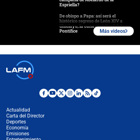
Espriella?
De obispo a Papa: así será el
histórico regreso de León XIV a
Chiclayo, la cuna espiritual del
Pontífice
Más videos
Polémica por rabino, pastor y
sacerdote en la posesión de Abelardo
de la Espriella: ¿Se violó el Estado
laico?
🔴 EN VIVO | Primer discurso de
Abelardo de la Espriella como
presidente de Colombia
¿La posesión de Abelardo De la
Espriella en Cali inicia la
descentralización en Colombia? Esto
Actualidad
respondió el alcalde Eder
Carta del Director
Así será la posesión de Abelardo de
Deportes
la Espriella este 7 de agosto:
Economía
cronograma oficial y detalles clave
Emisiones
Entretenimiento