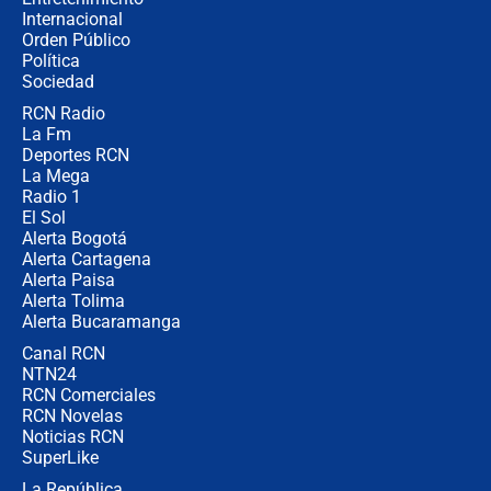
Internacional
Desde dermatitis hasta infecciones:
Orden Público
los riesgos de usar cascos de motos
Política
de aplicaciones de transporte
Sociedad
RCN Radio
¿Cómo comprar dólares desde el
La Fm
celular? Requisitos, pasos y
recomendaciones
Deportes RCN
La Mega
Radio 1
El Sol
Alerta Bogotá
Alerta Cartagena
Alerta Paisa
Alerta Tolima
Alerta Bucaramanga
Canal RCN
NTN24
RCN Comerciales
RCN Novelas
Noticias RCN
SuperLike
La República