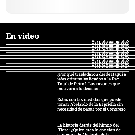
En video
Ver nota completa
Ver nota completa
Ver nota completa
Ver nota completa
Ver nota completa
Ver nota completa
Ver nota completa
Ver nota completa
Ver nota completa
Ver nota completa
¿Por qué trasladaron desde Itagüí a
jefes criminales ligados a la Paz
Total de Petro?: Las razones que
motivaron la decisión
Estas son las medidas que puede
tomar Abelardo de la Espriella sin
necesidad de pasar por el Congreso
La historia detrás del himno del
'Tigre': ¿Quién creó la canción de
campaña de Abelardo de la