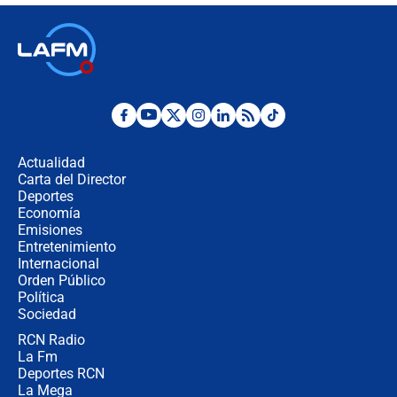
Ministro de Defensa no descarta el
uso de la UNDMO ante posibles
disturbios durante la posesión
"No hubo fraude ni posibilidad de
fraude": Auditoría respondió a
señalamientos de Petro sobre
Actualidad
elección de Abelardo de La Espriella
Carta del Director
Tras su posesión, presidente De la
Deportes
Espriella empieza gira por regiones
Economía
donde perdió
Emisiones
Entretenimiento
Internacional
Las seis de las 6 con Juan Lozano |
Orden Público
miércoles 5 de agosto de 2026
Política
Sociedad
RCN Radio
🔴 EN VIVO | Noticiero La FM con
La Fm
Juan Lozano - 5 de agosto de 2026
Deportes RCN
La Mega