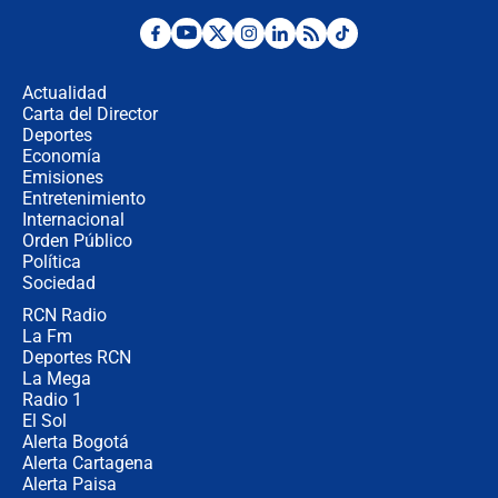
Posesión de Abelardo De La Espriella
en Cali: ¿qué pasará con los
congresistas del Pacto Histórico que
Actualidad
no asistirán?
Carta del Director
Álvaro Uribe asistirá a la posesión y
Deportes
crece el pulso por la elección del
Economía
contralor
Emisiones
Entretenimiento
Internacional
🔴 EN VIVO | Noticiero La FM con
Orden Público
Juan Lozano - 6 de agosto de 2026
Política
Sociedad
RCN Radio
¿Por qué De la Espriella gobernará
La Fm
desde Barranquilla? Experto explica
la razón
Deportes RCN
La Mega
Radio 1
El Sol
Alerta Bogotá
Alerta Cartagena
Alerta Paisa