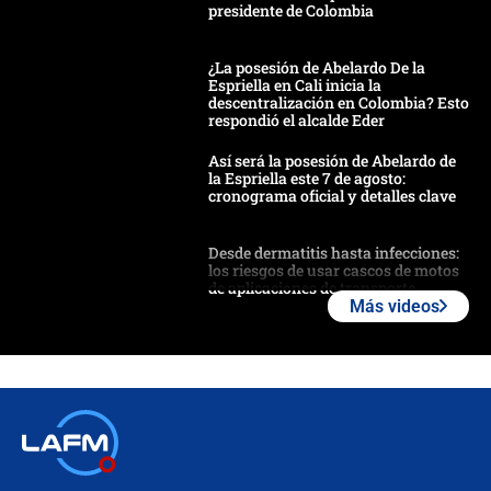
presidente de Colombia
¿La posesión de Abelardo De la
Espriella en Cali inicia la
descentralización en Colombia? Esto
respondió el alcalde Eder
Así será la posesión de Abelardo de
la Espriella este 7 de agosto:
cronograma oficial y detalles clave
Desde dermatitis hasta infecciones:
los riesgos de usar cascos de motos
de aplicaciones de transporte
Más videos
¿Cómo comprar dólares desde el
celular? Requisitos, pasos y
recomendaciones
Las seis de las 6 con Juan Lozano |
jueves 6 de agosto de 2026