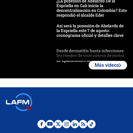
¿La posesión de Abelardo De la
Espriella en Cali inicia la
descentralización en Colombia? Esto
respondió el alcalde Eder
Así será la posesión de Abelardo de
la Espriella este 7 de agosto:
cronograma oficial y detalles clave
Desde dermatitis hasta infecciones:
los riesgos de usar cascos de motos
de aplicaciones de transporte
Más videos
¿Cómo comprar dólares desde el
celular? Requisitos, pasos y
recomendaciones
Las seis de las 6 con Juan Lozano |
jueves 6 de agosto de 2026
Posesión de Abelardo De La Espriella
en Cali: ¿qué pasará con los