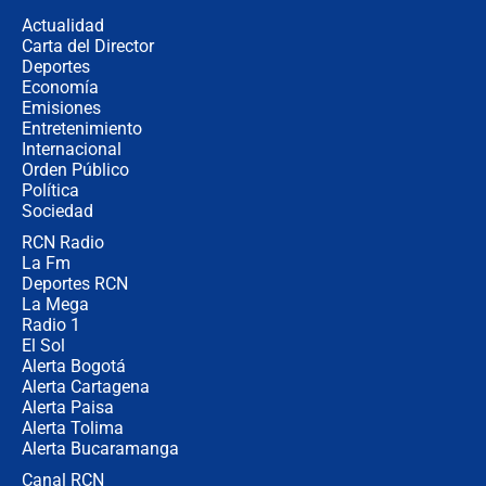
congresistas del Pacto Histórico que
Actualidad
no asistirán?
Carta del Director
Álvaro Uribe asistirá a la posesión y
Deportes
crece el pulso por la elección del
Economía
contralor
Emisiones
Entretenimiento
Internacional
🔴 EN VIVO | Noticiero La FM con
Orden Público
Juan Lozano - 6 de agosto de 2026
Política
Sociedad
RCN Radio
¿Por qué De la Espriella gobernará
La Fm
desde Barranquilla? Experto explica
la razón
Deportes RCN
La Mega
Radio 1
El Sol
Alerta Bogotá
Alerta Cartagena
Alerta Paisa
Alerta Tolima
Alerta Bucaramanga
Canal RCN