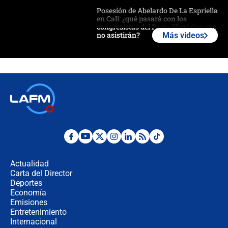
Posesión de Abelardo De La Espriella
en Cali: ¿qué pasará con los
congresistas del Pacto Histórico que
no asistirán?
Más videos
Álvaro Uribe asistirá a la posesión y
crece el pulso por la elección del
contralor
🔴 EN VIVO | Noticiero La FM con
Juan Lozano - 6 de agosto de 2026
¿Por qué De la Espriella gobernará
desde Barranquilla? Experto explica
la razón
Actualidad
Carta del Director
Estratega de Abelardo de la Espriella
Deportes
revela cómo venció a la “casta
Economía
política” en campaña: “Estaba
Emisiones
completamente seguro”
Entretenimiento
Internacional
Alias ‘Calarcá’ habría pagado $60