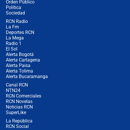
Orden Público
millones al mes a un supuesto
Política
coronel para filtrar información del
Ejército
Sociedad
RCN Radio
Las razones para escoger al nuevo
La Fm
director de la Policía
Deportes RCN
La Mega
Radio 1
El Sol
Alerta Bogotá
Alerta Cartagena
Alerta Paisa
Alerta Tolima
Alerta Bucaramanga
Canal RCN
NTN24
RCN Comerciales
RCN Novelas
Noticias RCN
SuperLike
La República
RCN Social