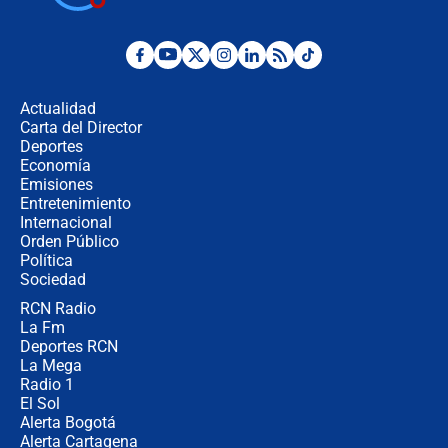
cronograma oficial y detalles clave
Desde dermatitis hasta infecciones:
los riesgos de usar cascos de motos
de aplicaciones de transporte
Actualidad
Carta del Director
¿Cómo comprar dólares desde el
Deportes
celular? Requisitos, pasos y
Economía
recomendaciones
Emisiones
Entretenimiento
Internacional
Las seis de las 6 con Juan Lozano |
Orden Público
jueves 6 de agosto de 2026
Política
Sociedad
RCN Radio
Posesión de Abelardo De La Espriella
La Fm
en Cali: ¿qué pasará con los
congresistas del Pacto Histórico que
Deportes RCN
no asistirán?
La Mega
Radio 1
El Sol
Alerta Bogotá
Alerta Cartagena