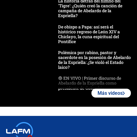
La historia detrás del himno del
'Tigre': ¿Quién creó la canción de
campaña de Abelardo de la
Espriella?
De obispo a Papa: así será el
histórico regreso de León XIV a
Chiclayo, la cuna espiritual del
Pontífice
Polémica por rabino, pastor y
sacerdote en la posesión de Abelardo
de la Espriella: ¿Se violó el Estado
laico?
🔴 EN VIVO | Primer discurso de
Abelardo de la Espriella como
presidente de Colombia
Más videos
¿La posesión de Abelardo De la
Espriella en Cali inicia la
descentralización en Colombia? Esto
respondió el alcalde Eder
Así será la posesión de Abelardo de
la Espriella este 7 de agosto: