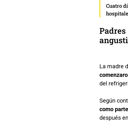
Cuatro d
hospitale
Padres 
angust
La madre d
comenzaron
del refriger
Según cont
como parte
después em