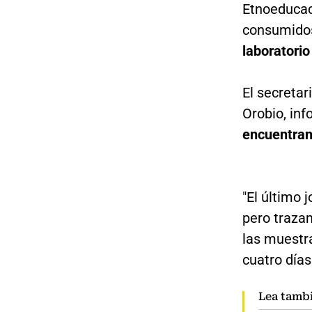
Etnoeducac
consumidos
laboratorio
El secreta
Orobio, in
encuentran
"El último 
pero traza
las muestra
cuatro días
Lea tamb