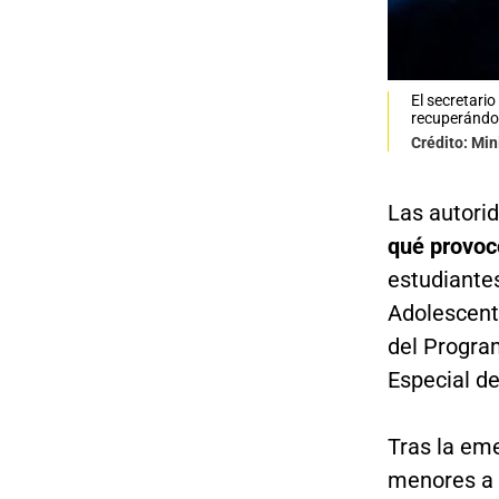
El secretari
recuperándo
Crédito: Min
Las autori
qué provocó
estudiantes
Adolescent
del Program
Especial d
Tras la em
menores a c