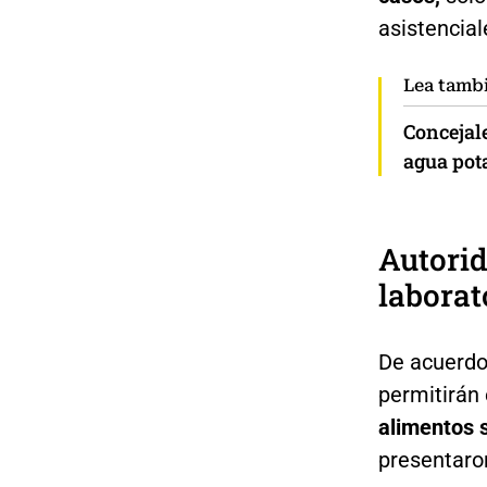
asistencia
Lea tamb
Concejale
agua pot
Autorid
laborat
De acuerdo 
permitirán
alimentos 
presentaron