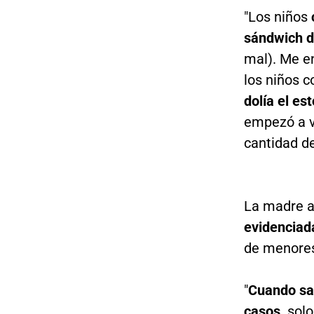
"Los niños
sándwich d
mal). Me e
los niños 
dolía el es
empezó a vo
cantidad de
La madre a
evidenciad
de menores
"
Cuando sa
casos,
solo