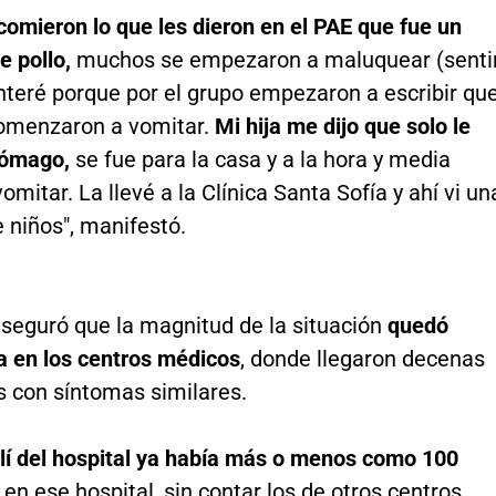
comieron lo que les dieron en el PAE que fue un
e pollo,
muchos se empezaron a maluquear (senti
nteré porque por el grupo empezaron a escribir qu
comenzaron a vomitar.
Mi hija me dijo que solo le
tómago,
se fue para la casa y a la hora y media
mitar. La llevé a la Clínica Santa Sofía y ahí vi un
 niños", manifestó.
seguró que la magnitud de la situación
quedó
a en los centros médicos
, donde llegaron decenas
 con síntomas similares.
lí del hospital ya había más o menos como 100
 en ese hospital, sin contar los de otros centros