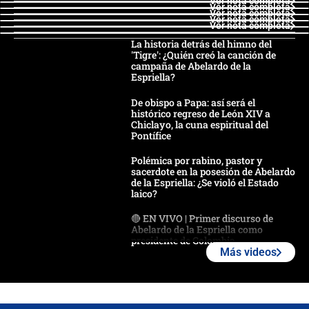
Ver nota completa
Ver nota completa
Ver nota completa
Ver nota completa
Ver nota completa
La historia detrás del himno del
'Tigre': ¿Quién creó la canción de
campaña de Abelardo de la
Espriella?
De obispo a Papa: así será el
histórico regreso de León XIV a
Chiclayo, la cuna espiritual del
Pontífice
Polémica por rabino, pastor y
sacerdote en la posesión de Abelardo
de la Espriella: ¿Se violó el Estado
laico?
🔴 EN VIVO | Primer discurso de
Abelardo de la Espriella como
presidente de Colombia
Más videos
¿La posesión de Abelardo De la
Espriella en Cali inicia la
descentralización en Colombia? Esto