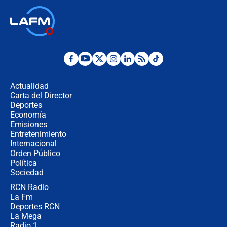
respondió el alcalde Eder
Así será la posesión de Abelardo de
la Espriella este 7 de agosto:
cronograma oficial y detalles clave
Desde dermatitis hasta infecciones:
los riesgos de usar cascos de motos
de aplicaciones de transporte
Actualidad
Carta del Director
¿Cómo comprar dólares desde el
Deportes
celular? Requisitos, pasos y
Economía
recomendaciones
Emisiones
Entretenimiento
Internacional
Las seis de las 6 con Juan Lozano |
Orden Público
jueves 6 de agosto de 2026
Política
Sociedad
RCN Radio
Posesión de Abelardo De La Espriella
La Fm
en Cali: ¿qué pasará con los
congresistas del Pacto Histórico que
Deportes RCN
no asistirán?
La Mega
Radio 1