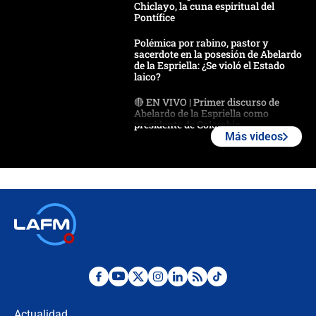
Chiclayo, la cuna espiritual del
Pontífice
Polémica por rabino, pastor y
sacerdote en la posesión de Abelardo
de la Espriella: ¿Se violó el Estado
laico?
🔴 EN VIVO | Primer discurso de
Abelardo de la Espriella como
presidente de Colombia
Más videos
¿La posesión de Abelardo De la
Espriella en Cali inicia la
descentralización en Colombia? Esto
respondió el alcalde Eder
Así será la posesión de Abelardo de
la Espriella este 7 de agosto:
cronograma oficial y detalles clave
Desde dermatitis hasta infecciones:
los riesgos de usar cascos de motos
de aplicaciones de transporte
Actualidad