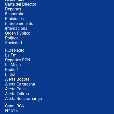
Carta del Director
¿Cómo comprar dólares desde el
Deportes
celular? Requisitos, pasos y
Economía
recomendaciones
Emisiones
Entretenimiento
Internacional
Las seis de las 6 con Juan Lozano |
Orden Público
jueves 6 de agosto de 2026
Política
Sociedad
RCN Radio
Posesión de Abelardo De La Espriella
La Fm
en Cali: ¿qué pasará con los
congresistas del Pacto Histórico que
Deportes RCN
no asistirán?
La Mega
Radio 1
El Sol
Alerta Bogotá
Alerta Cartagena
Alerta Paisa
Alerta Tolima
Alerta Bucaramanga
Canal RCN
NTN24