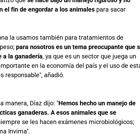
atizó que
se hace bajo un manejo riguroso y no
 el fin de engordar a los animales
para sacar
ona la usamos también para tratamientos de
 peso;
para nosotros es un tema preocupante que 
 a la ganadería
, ya que es un sector que juega un
mportante en la economía del país y el uso de est
s responsable", añadió.
 manera, Díaz dijo: "
Hemos hecho un manejo de
cticas ganaderas. A esos animales que se
siempre se les hacen exámenes microbiológicos;
ma Invima".