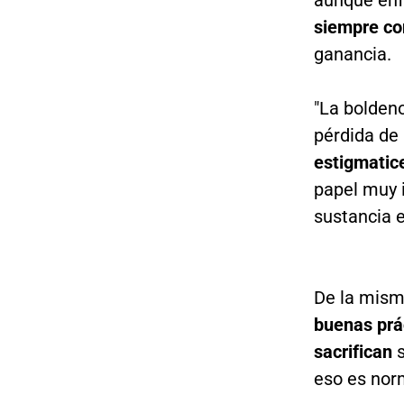
aunque enf
siempre con
ganancia.
"La bolden
pérdida de
estigmatice
papel muy i
sustancia e
De la misma
buenas prá
sacrifican
eso es nor