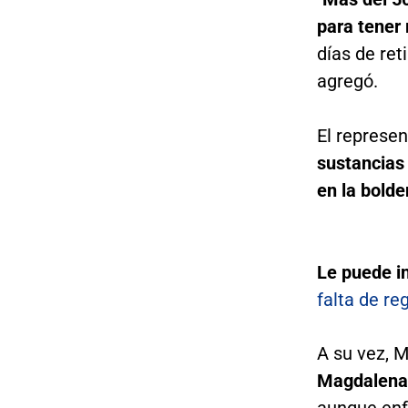
para tener
días de ret
agregó.
El represe
sustancias 
en la bolde
Le puede i
falta de r
A su vez, 
Magdalena