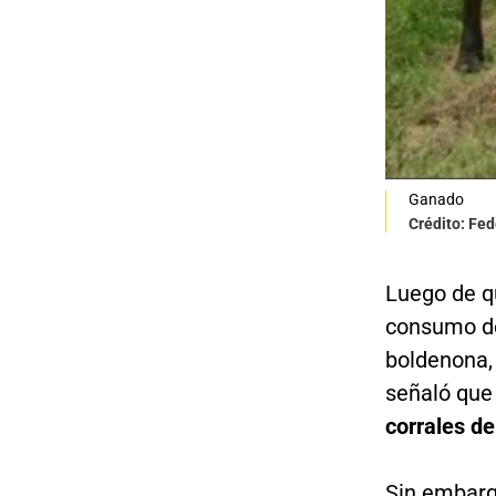
Ganado
Crédito: Fe
Luego de q
consumo de 
boldenona,
señaló qu
corrales d
Sin embarg