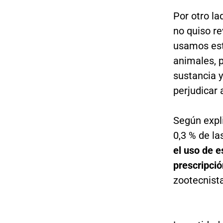
Por otro la
no quiso r
usamos est
animales, 
sustancia y
perjudicar 
Según expli
0,3 % de l
el uso de e
prescripci
zootecnista