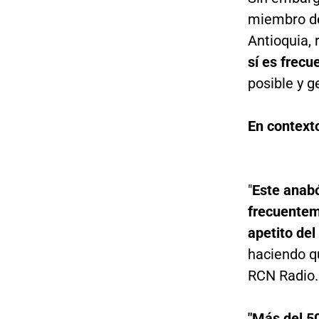
miembro de
Antioquia,
sí es frec
posible y g
En context
"
Este anabó
frecuentem
apetito del
haciendo q
RCN Radio.
"Más del 5