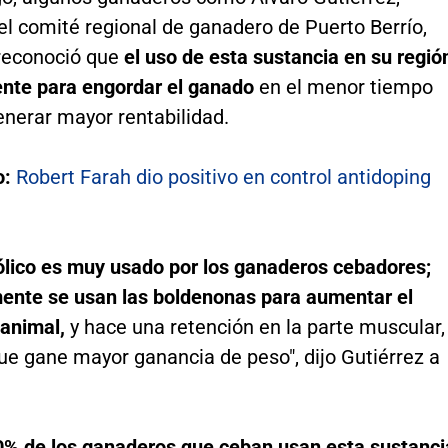
l comité regional de ganadero de Puerto Berrío,
 reconoció que
el uso de esta sustancia en su regió
uente para engordar el ganado
en el menor tiempo
enerar mayor rentabilidad.
o:
Robert Farah dio positivo en control antidoping
lico es muy usado por los ganaderos cebadores;
ente se usan las boldenonas para aumentar el
 animal,
y hace una retención en la parte muscular,
ue gane mayor ganancia de peso", dijo Gutiérrez a
0% de los ganaderos que ceban usan esta sustanci