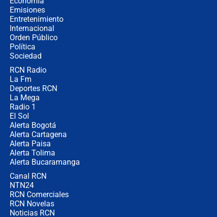
Economía
contralor
Emisiones
Entretenimiento
Internacional
🔴 EN VIVO | Noticiero La FM con
Orden Público
Juan Lozano - 6 de agosto de 2026
Política
Sociedad
RCN Radio
¿Por qué De la Espriella gobernará
La Fm
desde Barranquilla? Experto explica
la razón
Deportes RCN
La Mega
Radio 1
El Sol
Alerta Bogotá
Alerta Cartagena
Alerta Paisa
Alerta Tolima
Alerta Bucaramanga
Canal RCN
NTN24
RCN Comerciales
RCN Novelas
Noticias RCN