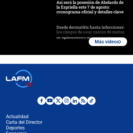
Así será la posesión de Abelardo de
la Espriella este 7 de agosto:
cronograma oficial y detalles clave
Desde dermatitis hasta infecciones:
los riesgos de usar cascos de motos
de aplicaciones de transporte
Más videos
¿Cómo comprar dólares desde el
celular? Requisitos, pasos y
recomendaciones
Las seis de las 6 con Juan Lozano |
jueves 6 de agosto de 2026
Posesión de Abelardo De La Espriella
en Cali: ¿qué pasará con los
congresistas del Pacto Histórico que
Actualidad
no asistirán?
Carta del Director
Álvaro Uribe asistirá a la posesión y
Deportes
crece el pulso por la elección del