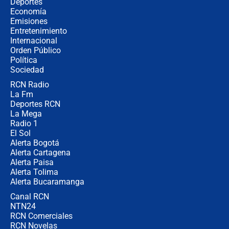
Estratega de Abelardo de la Espriella
Deportes
revela cómo venció a la “casta
Economía
política” en campaña: “Estaba
Emisiones
completamente seguro”
Entretenimiento
Internacional
Alias ‘Calarcá’ habría pagado $60
Orden Público
millones al mes a un supuesto
Política
coronel para filtrar información del
Ejército
Sociedad
RCN Radio
Las razones para escoger al nuevo
La Fm
director de la Policía
Deportes RCN
La Mega
Radio 1
El Sol
Alerta Bogotá
Alerta Cartagena
Alerta Paisa
Alerta Tolima
Alerta Bucaramanga
Canal RCN
NTN24
RCN Comerciales
RCN Novelas