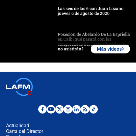
Las seis de las 6 con Juan Lozano |
jueves 6 de agosto de 2026
Posesión de Abelardo De La Espriella
en Cali: ¿qué pasará con los
congresistas del Pacto Histórico que
no asistirán?
Más videos
Álvaro Uribe asistirá a la posesión y
crece el pulso por la elección del
contralor
🔴 EN VIVO | Noticiero La FM con
Juan Lozano - 6 de agosto de 2026
¿Por qué De la Espriella gobernará
desde Barranquilla? Experto explica
la razón
Actualidad
Carta del Director