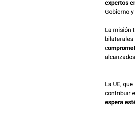
expertos en
Gobierno y
La misión 
bilaterale
c
omprometi
alcanzados
La UE, que
contribuir 
espera esté