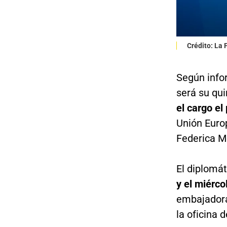
Crédito: La
Según infor
será su qui
el cargo el
Unión Europ
Federica M
El diplomá
y el miérco
embajadora
la oficina 