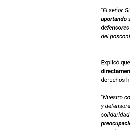
"
El señor G
aportando s
defensores
del posconf
Explicó que
directament
derechos 
"
Nuestro co
y defensor
solidaridad
preocupació