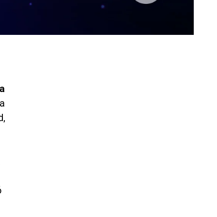
ra
la
d,
,
ó