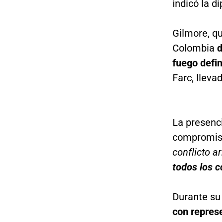
indicó la d
Gilmore, qu
Colombia
d
fuego defini
Farc, lleva
La presenci
compromiso
conflicto 
todos los 
Durante su
con represe