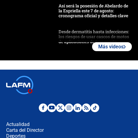
Así será la posesión de Abelardo de
la Espriella este 7 de agosto:
cronograma oficial y detalles clave
Desde dermatitis hasta infecciones:
los riesgos de usar cascos de motos
de aplicaciones de transporte
Más videos
¿Cómo comprar dólares desde el
celular? Requisitos, pasos y
recomendaciones
Las seis de las 6 con Juan Lozano |
jueves 6 de agosto de 2026
Posesión de Abelardo De La Espriella
en Cali: ¿qué pasará con los
congresistas del Pacto Histórico que
Actualidad
no asistirán?
Carta del Director
Álvaro Uribe asistirá a la posesión y
Deportes