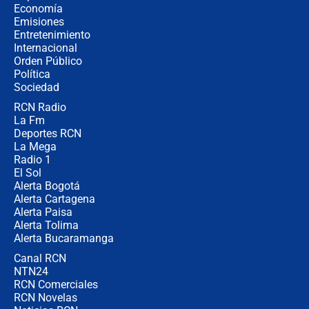
crece el pulso por la elección del
Economía
contralor
Emisiones
Entretenimiento
Internacional
🔴 EN VIVO | Noticiero La FM con
Orden Público
Juan Lozano - 6 de agosto de 2026
Política
Sociedad
RCN Radio
¿Por qué De la Espriella gobernará
La Fm
desde Barranquilla? Experto explica
la razón
Deportes RCN
La Mega
Radio 1
El Sol
Alerta Bogotá
Alerta Cartagena
Alerta Paisa
Alerta Tolima
Alerta Bucaramanga
Canal RCN
NTN24
RCN Comerciales
RCN Novelas